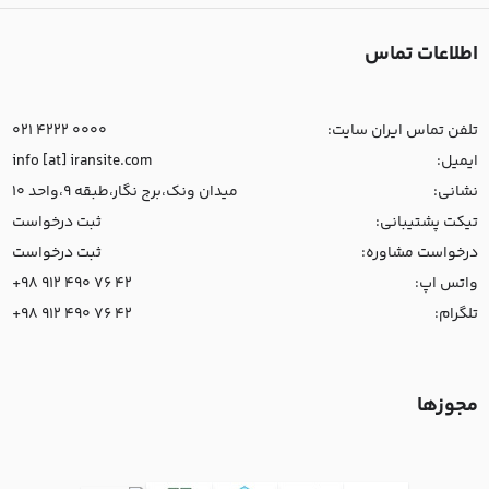
اطلاعات تماس
تلفن تماس ایران سایت:
021 4222 0000
ایمیل:
info [at] iransite.com
نشانی:
میدان ونک،برج نگار،طبقه 9،واحد 10
تیکت پشتیبانی:
ثبت درخواست
درخواست مشاوره:
ثبت درخواست
واتس اپ:
+98 912 490 76 42
تلگرام:
+98 912 490 76 42
مجوزها