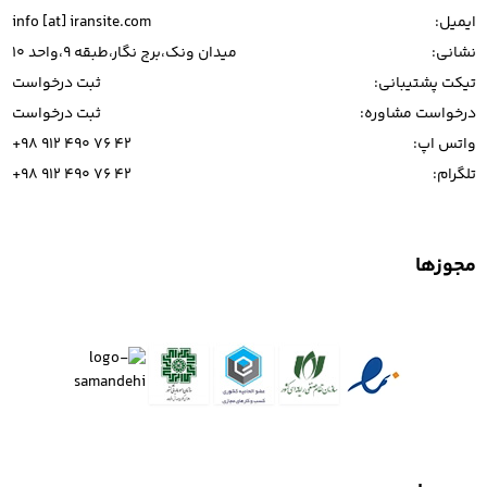
ایمیل:
info [at] iransite.com
نشانی:
میدان ونک،برج نگار،طبقه 9،واحد 10
تیکت پشتیبانی:
ثبت درخواست
درخواست مشاوره:
ثبت درخواست
واتس اپ:
+98 912 490 76 42
تلگرام:
+98 912 490 76 42
مجوزها