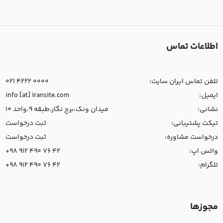
اطلاعات تماس
تلفن تماس ایران سایت:
021 4222 0000
ایمیل:
info [at] iransite.com
نشانی:
میدان ونک،برج نگار،طبقه 9،واحد 10
تیکت پشتیبانی:
ثبت درخواست
درخواست مشاوره:
ثبت درخواست
واتس اپ:
+98 912 490 76 42
تلگرام:
+98 912 490 76 42
مجوزها