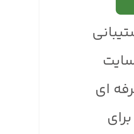
تیبانی
ایت
فه ای
برای