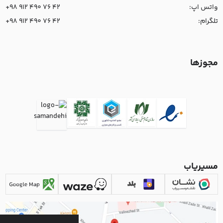
اتس اپ:
+98 912 490 76 42
گرام:
+98 912 490 76 42
جوزها
سیریاب