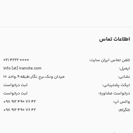
اطلاعات تماس
تلفن تماس ایران سایت:
021 4222 0000
ایمیل:
info [at] iransite.com
نشانی:
میدان ونک،برج نگار،طبقه 9،واحد 10
تیکت پشتیبانی:
ثبت درخواست
درخواست مشاوره:
ثبت درخواست
واتس اپ:
+98 912 490 76 42
تلگرام:
+98 912 490 76 42