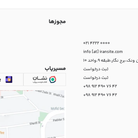
مجوزها
021 4222 0000
info [at] iransite.com
نک،برج نگار،طبقه 9،واحد 10
مسیریاب
ثبت درخواست
ثبت درخواست
+98 912 490 76 42
+98 912 490 76 42