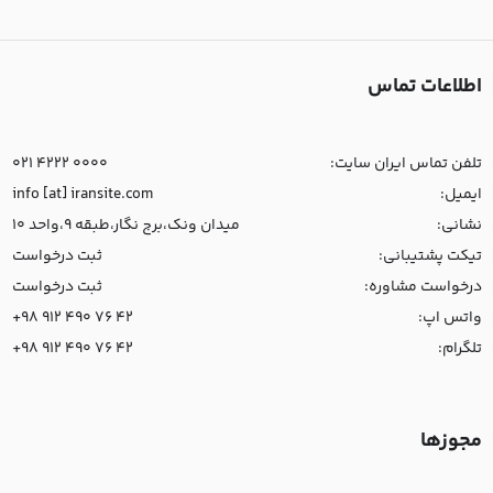
اطلاعات تماس
تلفن تماس ایران سایت:
021 4222 0000
ایمیل:
info [at] iransite.com
نشانی:
میدان ونک،برج نگار،طبقه 9،واحد 10
تیکت پشتیبانی:
ثبت درخواست
درخواست مشاوره:
ثبت درخواست
واتس اپ:
+98 912 490 76 42
تلگرام:
+98 912 490 76 42
مجوزها