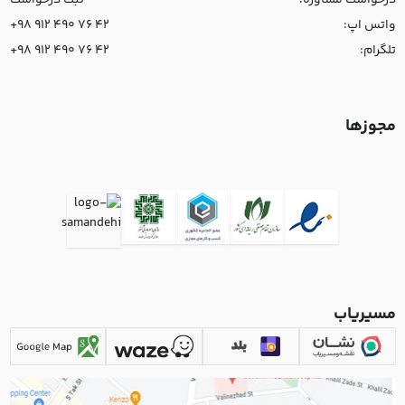
واتس اپ:
+98 912 490 76 42
تلگرام:
+98 912 490 76 42
مجوزها
مسیریاب