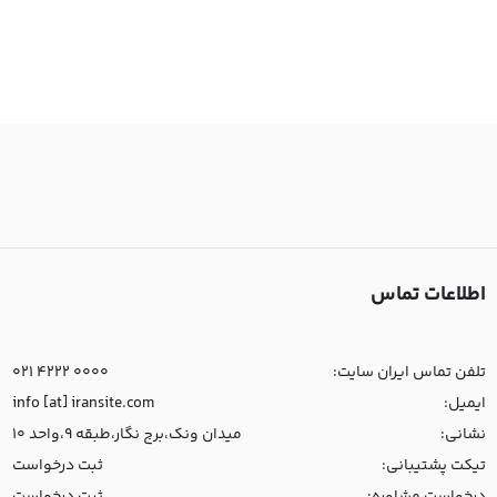
اطلاعات تماس
تلفن تماس ایران سایت:
021 4222 0000
ایمیل:
info [at] iransite.com
نشانی:
میدان ونک،برج نگار،طبقه 9،واحد 10
تیکت پشتیبانی:
ثبت درخواست
درخواست مشاوره:
ثبت درخواست