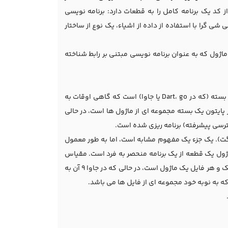
از کد یک برنامه کامل را به قطعات دارد: برنامه نویسی
شی گرا با استفاده از داده از اشیاء، یک نوع از ساختار
ماژول که به عنوان برنامه نویسی مبتنی بر رابط شناخته
دوره مونتاژ (مانند زبان های دات نت مثل C #، F# و یا ویژوال بیسیک دات نت) و یا بسته (که در Dart، go یا جاوا) است که گاهی اوقات به
پایتون یک بسته مجموعه ای از ماژول ها است، در حالی
 نوگت). یک جزء یک مفهوم مشابه است، اما به طور معمول
اژول یک قطعه از یک برنامه منحصر به فرد است. مقیاس
اصطلاح "ماژول" به طور قابل توجهی بین زبان تغییر میکند؛ در پایتون آن را بسیار کوچک و هر فایل یک ماژول است، در حالی که در جاوا 9 آن به
ه به نوبه خود مجموعه ای از فایل ها می باشد.