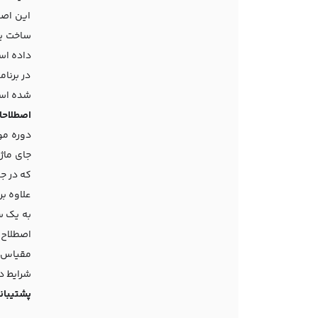
این اصط
ساخت یاف
داده اس
در برنا
شده اس
اصطلاحا
جای ماژ
که در جاوا 9 آینده معرفی مفهوم ماژولار جدید (مجموعه ای از بسته ها را با کنترل دس
علاوه ب
به یک س
مقیاس ب
شرایط د
پشتیبانی