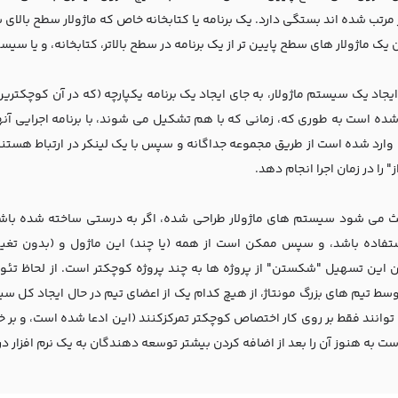
 مرتب شده اند بستگی دارد. یک برنامه یا کتابخانه خاص که ماژولار سطح بالای س
 یک ماژولار های سطح پایین تر از یک برنامه در سطح بالاتر، کتابخانه، و یا س
یجاد یک سیستم ماژولار، به جای ایجاد یک برنامه یکپارچه (که در آن کوچکتر
ده است به طوری که، زمانی که با هم تشکیل می شوند، با برنامه اجرایی آنها
 وارد شده است از طریق مجموعه جداگانه و سپس با یک لینکر در ارتباط هستند
ز" را در زمان اجرا انجام دهد.
ث می شود سیستم های ماژولار طراحی شده، اگر به درستی ساخته شده باشند
تفاده باشد، و سپس ممکن است از همه (یا چند) این ماژول و (بدون تغییر)
این تسهیل "شکستن" از پروژه ها به چند پروژه کوچکتر است. از لحاظ تئور
وسط تیم های بزرگ مونتاژ، از هیچ کدام یک از اعضای تیم در حال ایجاد کل س
 توانند فقط بر روی کار اختصاص کوچکتر تمرکزکنند (این ادعا شده است، و بر 
 به هنوز آن را بعد از اضافه کردن بیشتر توسعه دهندگان به یک نرم افزار در ا