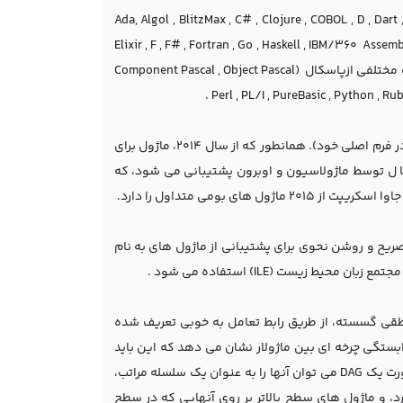
ز مفهوم ماژول پشتیبانی می کنند شامل Ada, Algol , BlitzMax , C# , Clojure , COBOL , D , Dart , eC , Erlang ,
Elixir , F , F# , Fortran , Go , Haskell , IBM/360 Ass
2 , Modula-3 , Morpho, NEWP , Oberon , Oberon-2 , Objective-C , OCaml , مشتقات مختلفی ازپاسکال (Component Pascal , Object Pascal
نمونه آشکار از زبان هایی که فاقد پشتیبانی از ماژولار ها هستند C،C++ ، و پاسکال (در فرم اصلی خود). همانطور که از سال 2014، ماژول برای
Objective-C در iOS 7 (2013) اضافه شد. و پاسکا ل توسط ماژولاسیون و اوبرون پشتیبانی می شود، که
 بومی متداول را دارد.
صریح و روشن نحوی برای پشتیبانی از ماژول های به نام
ف منطقی گسسته، از طریق رابط تعامل به خوبی تعریف شده
) می باشند؛ در این مورد یک وابستگی چرخه ای بین ماژولار نشان می دهد که این باید
به عنوان یک ماژول تک دیده می شود. در مورد که ماژول در آن انجام می گیرد به صورت یک DAG می توان آنها را به عنوان یک سلسله مراتب،
 و ماژول های سطح بالاتر بر روی آنهایی که در سطح