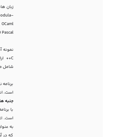
 Modula-
 , Visual Basic .NET and WebDNA .
شامل ماژول
برنامه 
است، انجام شود. به عنوان مثا
جنبه ها
با برنا
که در آ