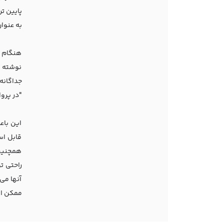
پایین تر
به عنوان
هنگام ا
نوشته ش
جداگانه
"در پروا
این باع
قابل اس
همچنین 
راحتی ت
آنها می
ممکن است