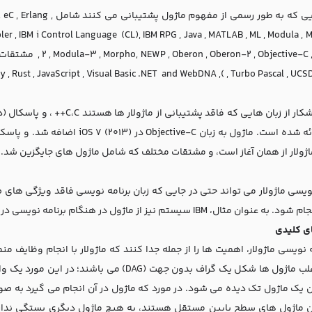
زبان هایی که به طور رسمی ا
embler , IBM i Control Language (CL), IBM RPG , Java , MATLAB , ML , Modula ,
, Turbo Pascal , UCSD Pascal ), Perl , PL/I , PureBasic , Python , Ruby , Rust , JavaScript
C++ ارائه شده است. ماژول به زبان 
ار از همان آغاز است، و مشتقات مختلف که شامل ماژول های جایگزین شد. جاوا اسکریپت از 2015 ماژول های
نویسی ماژولار می تواند حتی در جایی که زبان برنامه نویسی فاقد ویژگی های 
ل، IBM سیستم نیز از ماژول در هنگام برنامه نویسی در مجتمع زبان محیط زیست (ILE) استفاده می شود .
ی کلیدی
مه نویسی ماژولار، اهمیت ها را از جمله جدا کنند که ماژولار با انجام وظای
است. اغلب ماژول ها شکل یک گراف بدون جهت (DAG
ن ماژول های سطح پایین مستقل هستند، به هیچ ماژول دیگری بستگی ندارد،