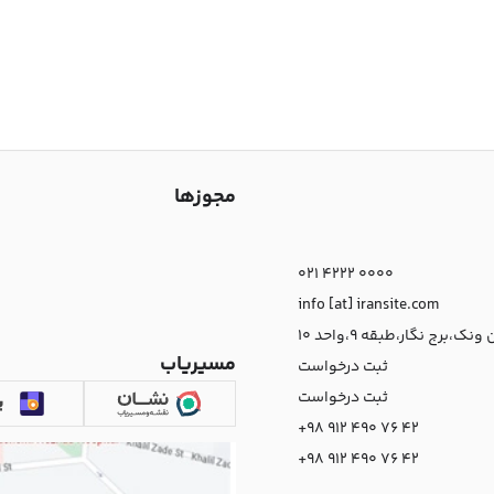
مجوزها
021 4222 0000
info [at] iransite.com
نک،برج نگار،طبقه 9،واحد 10
مسیریاب
ثبت درخواست
ثبت درخواست
+98 912 490 76 42
+98 912 490 76 42