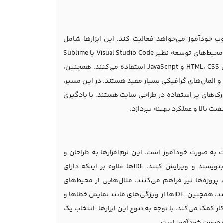
ب خودآموز می‌خواهد فعالیت کند. این ابزارها شامل
محیط‌های توسعه یا ویرایشگرهای کد، نرم‌افزارهای گرافیکی و فریمورک‌ها می‌شوند. محیط‌های توسعه نظیر Visual Studio Code یا Sublime
Text ابزارهایی هستند که برنامه‌نویسان و طراحان وب برای نوشتن و ویرایش کدهای HTML، CSS و JavaScript استفاده می‌کنند. همچنین،
Sketch برای طراحی و ویرایش تصاویر و المان‌های گرافیکی بسیار مفید هستند. در این مسیر،
وب نیز اساسی است. Bootstrap و ReactJS از جمله فریمورک‌های پر استفاده در طراحی سایت هستند. با یادگیری
یت بالا و عملکرد بهینه بپردازد.
راحی وب‌ سایت به صورت خودآموز است. این نرم‌افزارها به طراحان و
توسعه‌دهندگان امکان می‌دهند تا به راحتی کدهای HTML، CSS و JavaScript را بنویسند و ویرایش کنند. IDE‌ها علاوه بر اینکه دارای
روژه‌ها نیز فراهم می‌کنند. مثال‌هایی از محیط‌های
توسعه وب شامل Visual Studio Code، Sublime Text، و JetBrains WebStorm می‌باشند. همچنین، IDE‌ها از ویژگی‌های مانند نمایش خطاها و
ر کمک می‌کند. با توجه به تنوع این ابزارها، انتخاب یک