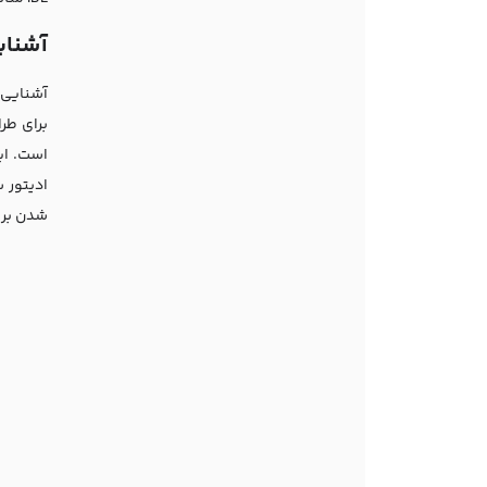
آشنای
آشنایی 
ادیتور 
شدن بر ا