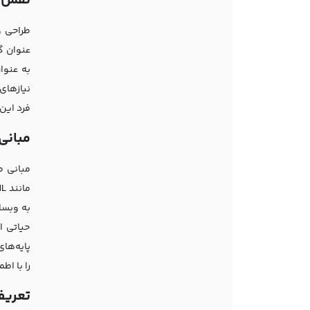
نقش ط
طراحی و
عنوان گ
به عنوا
نیازهای
فرد این
مبانی
مبانی ط
حیاتی ا
پایه‌ها
را با اط
تعریف