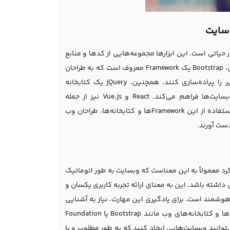
آموز بسیار حیاتی است. این ابزارها مجموعه‌هایی از کدها و منابع
هستند که وظایف مشترک و پرکاربرد در توسعه وب را تسهیل می‌کنند. به عنوان مثال، Bootstrap یک Framework معروف است که به طراحان
وب امکان فراهم کرده تا با استفاده از کد‌های آماده، طراحی سریع و واکنش‌پذیر را پیاده‌سازی کنند. همچنین، jQuery یک کتابخانه
JavaScript است که امکانات و قابلیت‌های پیشرفته‌ای برای تعامل دینامیک در وبسایت‌ها فراهم می‌کند. React و Vue.js نیز از جمله
Framework‌های محبوب برای ساخت برنامه‌های تک صفحه‌ای هستند. با یادگیری و استفاده از این Framework‌ها و کتابخانه‌ها، طراحان وب
دست آورند.
 این رویکرد معمولاً به این معناست که وبسایت به طور اتوماتیک
اشته باشد. این به معنای ارائه تجربه کاربری یکسان و
 هوشمند است. برای یادگیری این مهارت، نیاز به آشنایی
با تکنولوژی‌های وبیاب مانند HTML5 و CSS3 دارید. همچنین، استفاده از فریمورک‌ها و کتابخانه‌های وب مانند Bootstrap یا Foundation
Respo، می‌توانید وبسایت‌هایی ایجاد کنید که به طور مطلوب و با