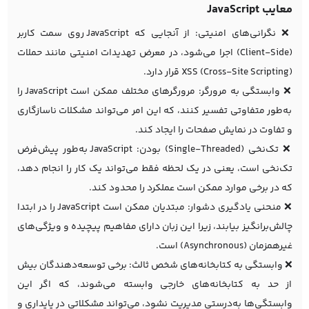
معایب JavaScript
❌ نگرانی‌های امنیتی: از آنجایی که JavaScript روی سمت کاربر
(Client-Side) اجرا می‌شود، در معرض تهدیدات امنیتی مانند حملات
XSS (Cross-Site Scripting) قرار دارد.
❌ وابستگی به مرورگر: مرورگرهای مختلف ممکن است JavaScript را
به‌طور متفاوتی تفسیر کنند، که این امر می‌تواند مشکلات ناسازگاری
و تفاوت در نمایش صفحات را ایجاد کند.
❌ تک‌نخی (Single-Threaded) بودن: JavaScript به‌طور پیش‌فرض
تک‌نخی است، یعنی در یک لحظه فقط می‌تواند یک کار را انجام دهد،
که در برخی موارد ممکن است عملکرد را محدود کند.
❌ منحنی یادگیری دشوار: مبتدیان ممکن است JavaScript را در ابتدا
چالش‌برانگیز بیابند، زیرا این زبان دارای مفاهیم پیچیده و ویژگی‌های
غیرهمزمان (Asynchronous) است.
❌ وابستگی به کتابخانه‌های شخص ثالث: برخی توسعه‌دهندگان بیش
از حد به کتابخانه‌های خارجی وابسته می‌شوند، که اگر این
وابستگی‌ها به‌درستی مدیریت نشود، می‌تواند مشکلاتی در پایداری و