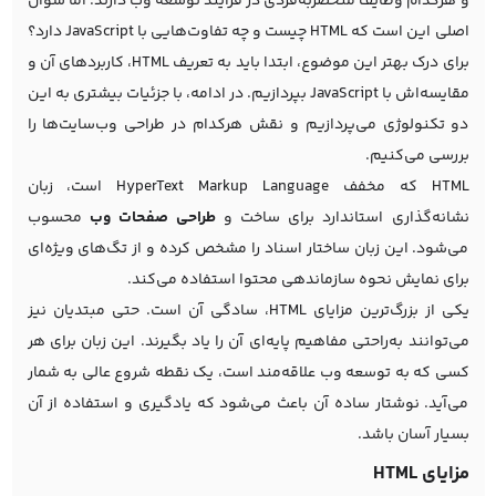
و هرکدام وظایف منحصربه‌فردی در فرآیند توسعه وب دارند. اما سوال
اصلی این است که HTML چیست و چه تفاوت‌هایی با JavaScript دارد؟
برای درک بهتر این موضوع، ابتدا باید به تعریف HTML، کاربردهای آن و
مقایسه‌اش با JavaScript بپردازیم. در ادامه، با جزئیات بیشتری به این
دو تکنولوژی می‌پردازیم و نقش هرکدام در طراحی وب‌سایت‌ها را
بررسی می‌کنیم.
HTML که مخفف HyperText Markup Language است، زبان
نشانه‌گذاری استاندارد برای ساخت و
طراحی صفحات وب
محسوب
می‌شود. این زبان ساختار اسناد را مشخص کرده و از تگ‌های ویژه‌ای
برای نمایش نحوه سازماندهی محتوا استفاده می‌کند.
یکی از بزرگ‌ترین مزایای HTML، سادگی آن است. حتی مبتدیان نیز
می‌توانند به‌راحتی مفاهیم پایه‌ای آن را یاد بگیرند. این زبان برای هر
کسی که به توسعه وب علاقه‌مند است، یک نقطه شروع عالی به شمار
می‌آید. نوشتار ساده آن باعث می‌شود که یادگیری و استفاده از آن
بسیار آسان باشد.
مزایای HTML