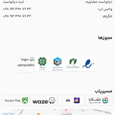
درخواست مشاوره:
ثبت درخواست
واتس اپ:
+98 912 490 76 42
تلگرام:
+98 912 490 76 42
مجوزها
مسیریاب