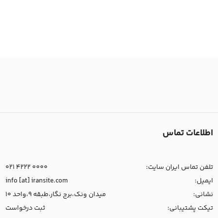
اطلاعات تماس
تلفن تماس ایران سایت:
021 4222 0000
ایمیل:
info [at] iransite.com
نشانی:
میدان ونک،برج نگار،طبقه 9،واحد 10
تیکت پشتیبانی:
ثبت درخواست