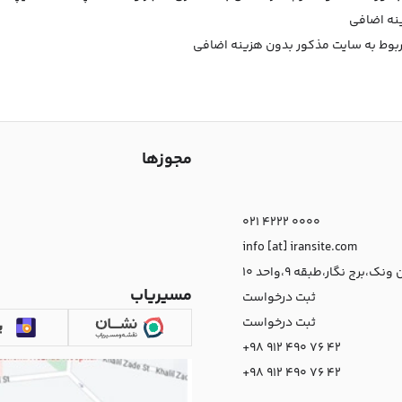
نه اضافی
بوط به سایت مذکور بدون هزینه اضافی
مجوزها
021 4222 0000
info [at] iransite.com
نک،برج نگار،طبقه 9،واحد 10
مسیریاب
ثبت درخواست
ثبت درخواست
+98 912 490 76 42
+98 912 490 76 42