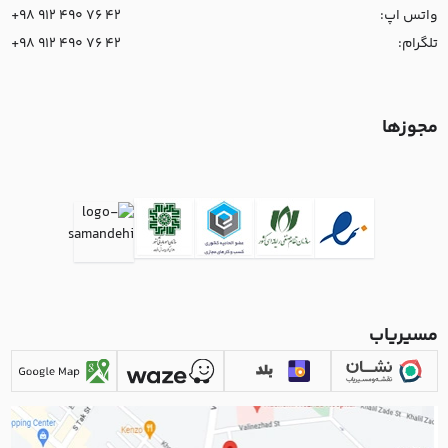
واتس اپ:
+98 912 490 76 42
تلگرام:
+98 912 490 76 42
مجوزها
مسیریاب