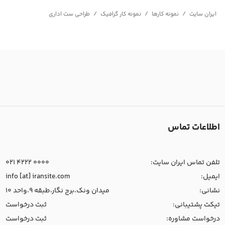
/
/
/
ایران سایت
نمونه کارها
نمونه کار گرافیک
طراحی ست اداری
اطلاعات تماس
تلفن تماس ایران سایت:
021 4222 0000
ایمیل:
info [at] iransite.com
نشانی:
میدان ونک،برج نگار،طبقه 9،واحد 10
تیکت پشتیبانی:
ثبت درخواست
درخواست مشاوره:
ثبت درخواست