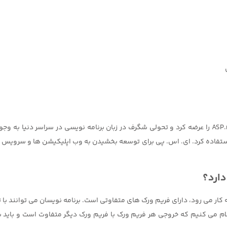
شرکت بزرگ و قدرتمند مایکروسافت در سال 2002 زبان ASP.net را عرضه کرد و تحولی شگرف در زبان برنامه نو
 و از آن می تواند برای ایجاد برنامه های وب و یا XML استفاده کرد. ای. اس. پی برای توسعه بخشیدن به 
دارد؟
طراحی سایت دات نت به کار می رود، دارای فریم ورک های متفاوتی است. برنامه نویسان می تو
 اعلام می کنیم که خروجی هر فریم ورک با فریم ورک دیگر متفاوت است و باید