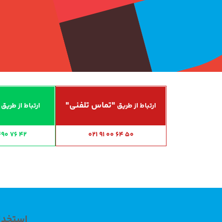
"تماس تلفنی"
ارتباط از طریق
ارتباط از طریق
490 76 42
021 91 00 64 50
استخدام 