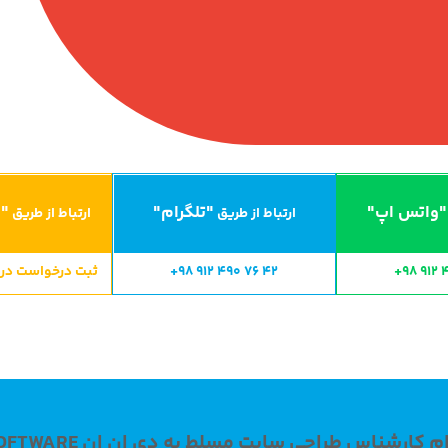
"واتس اپ"
"تلگرام"
"ا
ارتباط از طریق
ارتباط از طریق
+98 912 
+98 912 490 76 42
ثبت درخواست در CRM ایران سایت
کارشناس طراحی سایت مسلط به دی ان ان DNNSOFTWARE