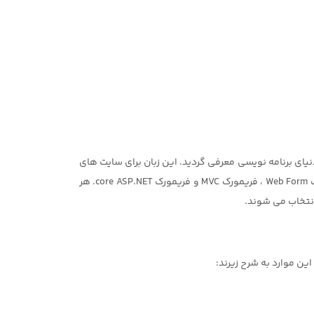
 دات نت ایده جدیدی است که به تازگی ( در سال 2002) توسط شرکت معتبر مایکروسافت با زبان برنامه نویسی Asp.net به دنیای برنامه نویسی معرفی گردید. این زبان برای سایت های
پویا به کار می رود و یک زبان شی گراست. این زبان دارای چهار فریم ورک است که بدین شرحند: فریمورک ASP.net Web pages ، فریمورک Web Form ، فریمورک MVC و فریمورک core ASP.NET. هر
انتخاب می شوند.