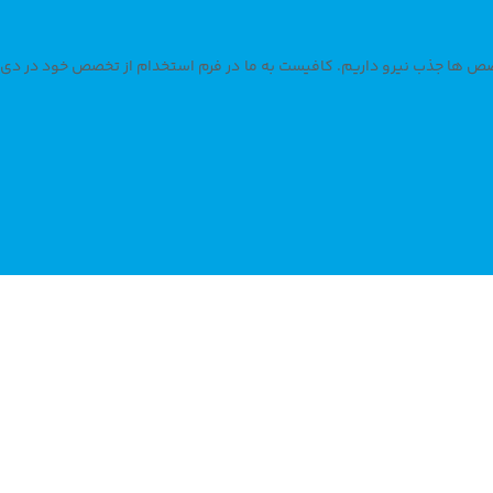
صص ها جذب نیرو داریم. کافیست به ما در فرم استخدام از تخصص خود در دی