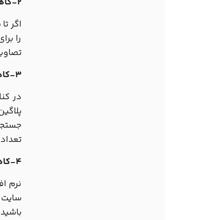
2-کاهش و یا حذف تصاویر بزرگ در طراحی وب سایت
اگر تا
را برا
تصاویر
3-کاهش تعداد پلاگین ها و جاوا اسکریپت ها
در کن
پلاگی
جستجو
تعداد 
4-کاهش انیمیشن های فلشی
نرم ا
سایت ر
باشید 