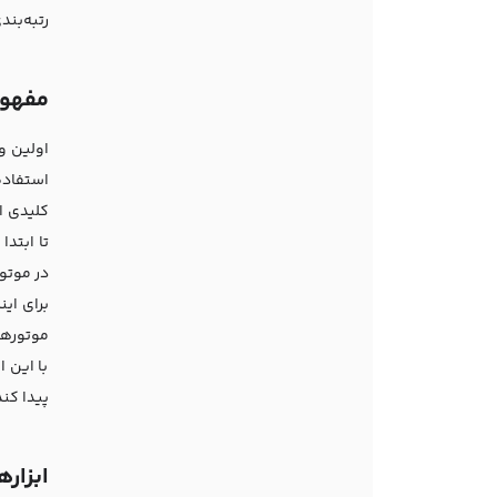
رتبه‌بن
مفهوم تح
اولین و
استفاده
کلیدی ا
تا ابتدا
در موتو
برای ای
موتورها
با این 
پیدا کن
ابزار