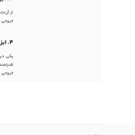
از آن‌ج
خروجی بستگی 
4.
ابزار der
قدرتمندی
خروجی تلاش ک