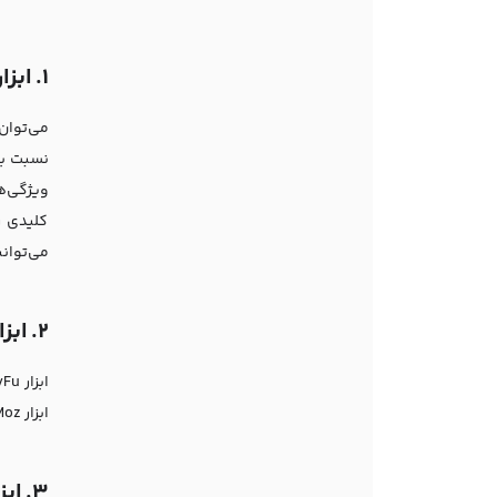
1.
ابزار z
کلیدی ر
می‌توانی
2.
ابزار Fu
ابزار Moz پایین‌تر است. از این‌رو است که ابزار Moz بهترین ابزار برای نمایش میزان سختی کلمات کلیدی در موتورهای جستجو است.
3.
ابزار h