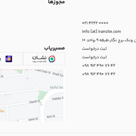
مجوزها
021 4222 0000
info [at] iransite.com
نک،برج نگار،طبقه 9،واحد 10
مسیریاب
ثبت درخواست
ثبت درخواست
+98 912 490 76 42
+98 912 490 76 42