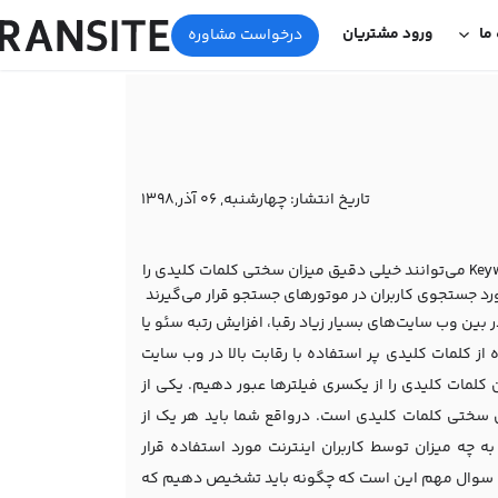
 ما
ورود مشتریان
درخواست مشاوره
تاریخ انتشار:
چهارشنبه, 06 آذر,1398
برخی‌ها معتقدند که ابزارهایی مانند kwfinder، Keyword planner و Keyword Explorer MOZ می‌توانند خیلی دقیق میزان سختی کلمات کلیدی را
ورد جستجوی کاربران در موتورهای جستجو قرار می‌گیرند
بین وب سایت‌های بسیار زیاد رقبا، افزایش رتبه سئو یا
کلمات کلیدی پر استفاده با رقابت بالا در وب سایت
 کلمات کلیدی را از یکسری فیلترها عبور دهیم. یکی از
ن سختی کلمات کلیدی است. درواقع شما باید هر یک از
ه چه میزان توسط کاربران اینترنت مورد استفاده قرار
 اما سوال مهم این است که چگونه باید تشخیص دهیم که