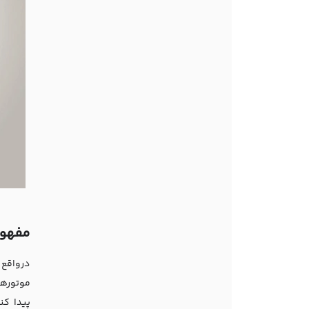
مفهوم ک
درواقع 
موتورها
پیدا کن