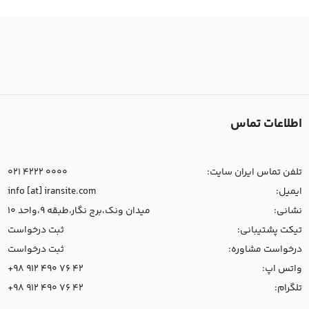
اطلاعات تماس
تلفن تماس ایران سایت:
021 4222 0000
ایمیل:
info [at] iransite.com
نشانی:
میدان ونک،برج نگار،طبقه 9،واحد 10
تیکت پشتیبانی:
ثبت درخواست
درخواست مشاوره:
ثبت درخواست
واتس اپ:
+98 912 490 76 42
تلگرام:
+98 912 490 76 42