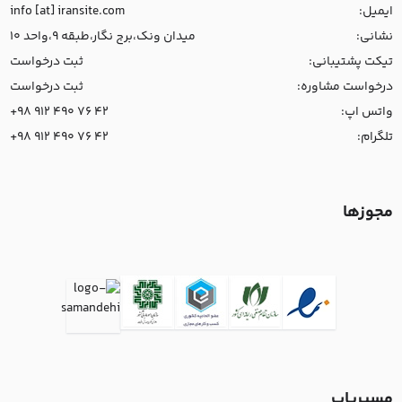
ایمیل:
info [at] iransite.com
نشانی:
میدان ونک،برج نگار،طبقه 9،واحد 10
تیکت پشتیبانی:
ثبت درخواست
درخواست مشاوره:
ثبت درخواست
واتس اپ:
+98 912 490 76 42
تلگرام:
+98 912 490 76 42
مجوزها
مسیریاب