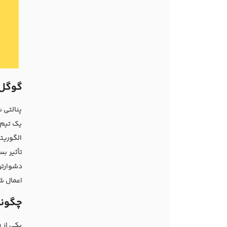
گوگل 
پنالتی 
یک تیم 
الگوریت
تأثیر بس
دشوارتر
اعمال ش
چگونه
یکی از 