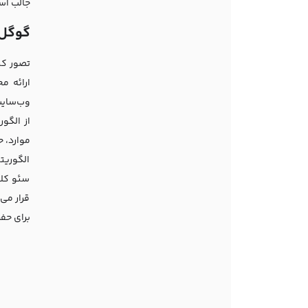
جالب اس
گوگل پنال
تصور کن
ارائه م
وب‌سایت
از الگو
موارد، 
الگوریت
سئو کلا
قرار می
برای حف