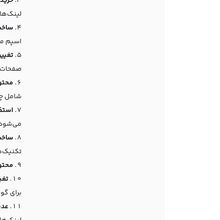
خرید 
لینک‌ها
ساخت
اسپم مح
تغییر
صفحات ب
محتوا
شامل چن
استفا
می‌شود 
ساخت
تکنیک‌ه
محتو
تغی
برای گو
عدم