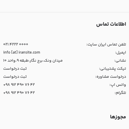
اطلاعات تماس
تلفن تماس ایران سایت:
021 4222 0000
ایمیل:
info [at] iransite.com
نشانی:
میدان ونک،برج نگار،طبقه 9،واحد 10
تیکت پشتیبانی:
ثبت درخواست
درخواست مشاوره:
ثبت درخواست
واتس اپ:
+98 912 490 76 42
تلگرام:
+98 912 490 76 42
مجوزها