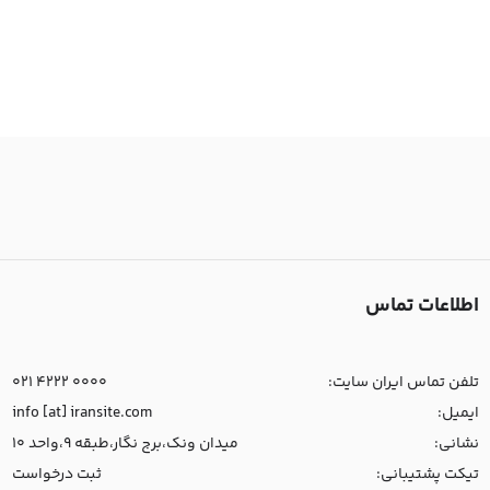
اطلاعات تماس
تلفن تماس ایران سایت:
021 4222 0000
ایمیل:
info [at] iransite.com
نشانی:
میدان ونک،برج نگار،طبقه 9،واحد 10
تیکت پشتیبانی:
ثبت درخواست