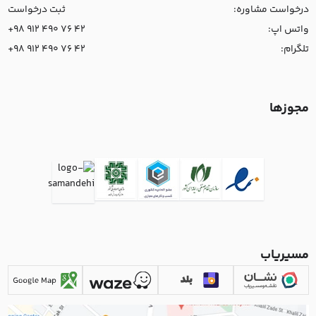
درخواست مشاوره:
ثبت درخواست
واتس اپ:
+98 912 490 76 42
تلگرام:
+98 912 490 76 42
مجوزها
مسیریاب