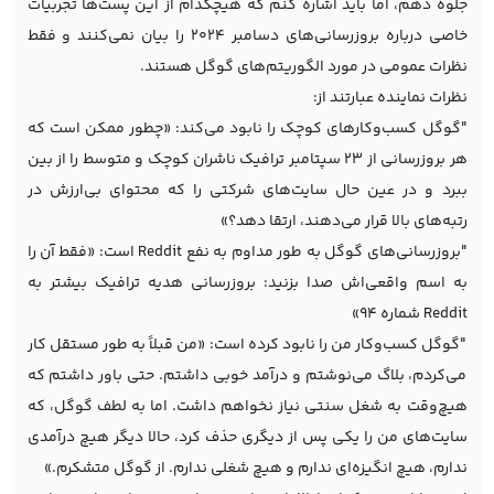
جلوه دهم، اما باید اشاره کنم که هیچکدام از این پست‌ها تجربیات
خاصی درباره بروزرسانی‌های دسامبر 2024 را بیان نمی‌کنند و فقط
نظرات عمومی در مورد الگوریتم‌های گوگل هستند.
نظرات نماینده عبارتند از:
"گوگل کسب‌وکارهای کوچک را نابود می‌کند: «چطور ممکن است که
هر بروزرسانی از 23 سپتامبر ترافیک ناشران کوچک و متوسط را از بین
ببرد و در عین حال سایت‌های شرکتی را که محتوای بی‌ارزش در
رتبه‌های بالا قرار می‌دهند، ارتقا دهد؟»
"بروزرسانی‌های گوگل به طور مداوم به نفع Reddit است: «فقط آن را
به اسم واقعی‌اش صدا بزنید: بروزرسانی هدیه ترافیک بیشتر به
Reddit شماره 94»
"گوگل کسب‌وکار من را نابود کرده است: «من قبلاً به طور مستقل کار
می‌کردم، بلاگ می‌نوشتم و درآمد خوبی داشتم. حتی باور داشتم که
هیچ‌وقت به شغل سنتی نیاز نخواهم داشت. اما به لطف گوگل، که
سایت‌های من را یکی پس از دیگری حذف کرد، حالا دیگر هیچ درآمدی
ندارم، هیچ انگیزه‌ای ندارم و هیچ شغلی ندارم. از گوگل متشکرم.»