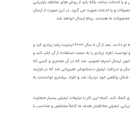
 و یا خدمات نباشد بلکه باید از روش های مختلف بازاریابی
 محصولات و یا خدمات صورت می گیرد. در این صورت از ارسال
 با محصولات ما هستند، پیام ارسال خواهد شد.
اولین بار گری توئرک با ارسال یک ایمیل برای 400 نفر در سال 1981 توانست فروش خوبی برای خود به ارمغان بیاورد و نام پدر اسپم دنیا را به او دادند. بعد از آن تا سال 2000 اینترنت رشد زیادی کرد و
میل تحت وب کار خود را شروع کرد و توانست افراد زیادی را به سمت استفاده از آن جلب کند و
 کم قانون ارسال اسپم تصویب شد که در آن مشتری و کسی که
میم بگیرد که پیام تبلیغاتی فقط یک بار از طرف فرستنده برای او ارسال شود. تا سال 2013 قوانین ارسال و دریافت ایمیل دستخوش تغییراتی شد که در فرایند
جاد یک ارتباط موثر، به شکل واقعی خود نزدیک شد و افراد بیشتری توانستند به
 کمک کند. البته این کار با تبلیغات ایمیلی بسیار متفاوت
بازاریابی ایمیلی مخاطبان هدف ما کاملاً مشخص و متناسب با