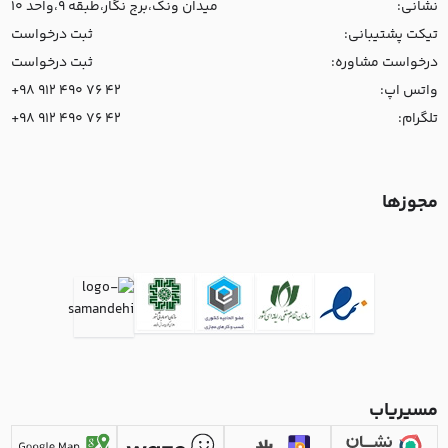
نشانی:
میدان ونک،برج نگار،طبقه 9،واحد 10
تیکت پشتیبانی:
ثبت درخواست
درخواست مشاوره:
ثبت درخواست
واتس اپ:
+98 912 490 76 42
تلگرام:
+98 912 490 76 42
مجوزها
مسیریاب