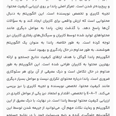
و پیچیده‌تر شدن است. تمرکز اصلی پاندا بر روی ارزیابی کیفیت محتوا،
تجربه کاربری و تخصص نویسنده است. این الگوریتم به دنبال
محتوایی است که ارزش واقعی برای کاربران ایجاد کند و به سؤالات
آن‌ها پاسخ دهد. با گذشت زمان، پاندا به عوامل دیگری مانند
محتواهای تولید شده توسط کاربران و سیگنال‌های رفتاری کاربران نیز
توجه کرده است. به طور خلاصه، پاندا به عنوان یک الگوریتم
هوشمند، به طور مداوم در حال یادگیری و بهبود است.
الگوریتم پاندا گوگل با هدف ارتقای کیفیت نتایج جستجو و ارائه
بهترین محتوا به کاربران طراحی شده است. این الگوریتم به طور
مداوم در حال تکامل است و درک عمیقی از آن برای هر سئوکاری
ضروری است. پاندا درباره محتوای تکراری نیست و عوامل بسیار دیگری
مانند کیفیت محتوا، تخصص نویسنده و تجربه کاربری را نیز بررسی
می‌کند.
E-A-T
یا تخصص، اقتدار و اعتماد نیز یکی از عوامل کلیدی در
ارزیابی کیفیت محتوا توسط پاندا است. در نهایت، با درک عمیق از این
الگوریتم و رعایت نکات مهم آن، می‌توانید از جریمه شدن توسط این
الگوریتم جلوگیری کرده و رتبه وب‌سایت خود را در نتایج جستجو