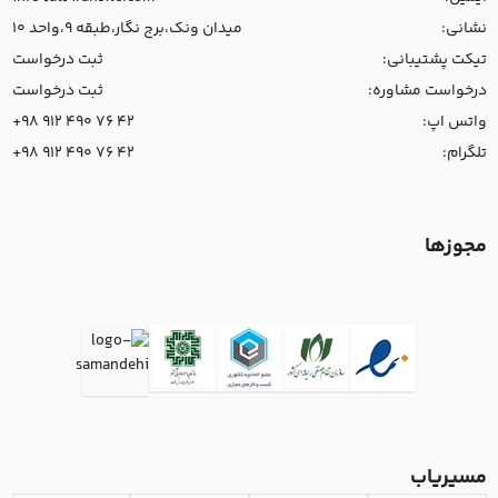
نشانی:
میدان ونک،برج نگار،طبقه 9،واحد 10
تیکت پشتیبانی:
ثبت درخواست
درخواست مشاوره:
ثبت درخواست
واتس اپ:
+98 912 490 76 42
تلگرام:
+98 912 490 76 42
مجوزها
مسیریاب