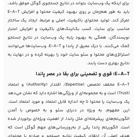
برای اینکه یک وب‌سایت بتواند در نتایج جستجوی گوگل موفق باشد،
باید به طور هم‌زمان بر روی بهبود کیفیت محتوا و افزایش E-A-T
تمرکز کند. تولید محتوای باکیفیت، اصلی و مرتبط، ایجاد یک ساختار
مناسب برای سایت، کسب بک‌لینک‌های باکیفیت و افزایش اعتبار
نویسندگان، همگی به بهبود رتبه یک وب‌سایت در نتایج جستجو
کمک می‌کنند. با درک عمیق از پاندا و E-A-T، وب‌سایت‌ها می‌توانند
استراتژی‌های محتوا و
سئو سایت
خود را بهینه کرده و در نهایت به
نتایج بهتری دست یابند.
E-A-T؛ قوی و تضمینی برای بقا در عصر پاندا
E-A-T مخفف تخصص (Expertise)، اقتدار (Authority) و اعتماد
(Trust) است و به مجموعه‌ای از ویژگی‌ها اشاره دارد که نشان می‌دهد
یک وب‌سایت یا محتوا تا چه اندازه قابل اعتماد و مورد اعتماد است.
این مفهوم، به ویژه در دنیای سئو و به خصوص با آمدن
الگوریتم‌های پیشرفته‌ای مثل پاندا، از اهمیت ویژه‌ای برخوردار شده
است. الگوریتم پاندا یکی از به‌روزرسانی‌های مهم گوگل است که
هدف اصلی آن ارتقای کیفیت نتایج جستجو و مبارزه با محتوای