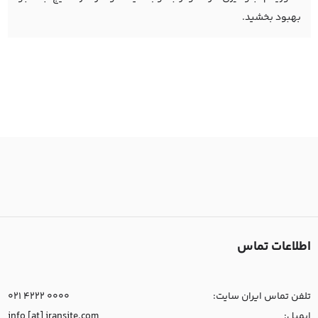
بهبود بخشید.
اطلاعات تماس
تلفن تماس ایران سایت:
021 4222 0000
ایمیل:
info [at] iransite.com