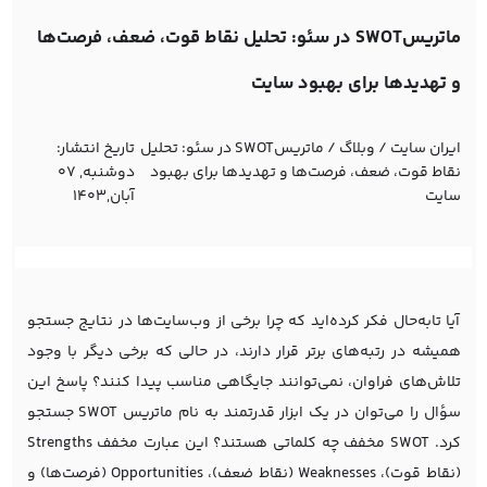
ماتریسSWOT در سئو: تحلیل نقاط قوت، ضعف، فرصت‌ها
و تهدیدها برای بهبود سایت
ایران سایت
/
وبلاگ
/
ماتریسSWOT در سئو: تحلیل
تاریخ انتشار:
نقاط قوت، ضعف، فرصت‌ها و تهدیدها برای بهبود
دوشنبه, 07
سایت
آبان,1403
آیا تابه‌حال فکر کرده‌اید که چرا برخی از وب‌سایت‌ها در نتایج جستجو
همیشه در رتبه‌های برتر قرار دارند، در حالی که برخی دیگر با وجود
تلاش‌های فراوان، نمی‌توانند جایگاهی مناسب پیدا کنند؟ پاسخ این
سؤال را می‌توان در یک ابزار قدرتمند به نام ماتریس SWOT جستجو
کرد. SWOT مخفف چه کلماتی هستند؟ این عبارت مخفف Strengths
(نقاط قوت)، Weaknesses (نقاط ضعف)، Opportunities (فرصت‌ها) و