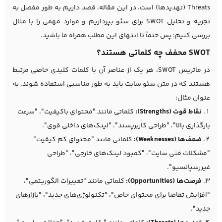
Threats (تهدیدها) است. در این مقاله، قصد داریم به طور مفصل به
تجزیه و تحلیل SWOT برای سئو بپردازیم و موارد مهمی را با مثال
بررسی کنیم؛ پس حتماً تا انتهای این مطلب همراه ما باشید.
SWOT محفف چه کلماتی هستند؟
در ماتریس SWOT، هر یک از عناصر آن با کلمات کلیدی خاصی مرتبط
هستند که در متن
سئو سایت
باید به طور مناسبی استفاده شوند. به
عنوان مثال:
نقاط قوت (Strengths):
کلماتی مانند "محتوای باکیفیت"، "سرعت
بارگذاری بالا"، "طراحی کاربرپسند"، "لینک‌های داخلی قوی".
ضعف‌ها (Weaknesses):
کلماتی مانند "محتوای کم کیفیت"،
"مشکلات فنی سایت"، "کمبود لینک‌های خارجی"، "طراحی
غیررسپانسیو".
فرصت‌ها (Opportunities):
کلماتی مانند "تغییرات الگوریتمی"،
"افزایش تقاضا برای محتوای خاص"، "تکنولوژی‌های جدید"، "بازارهای
جدید".