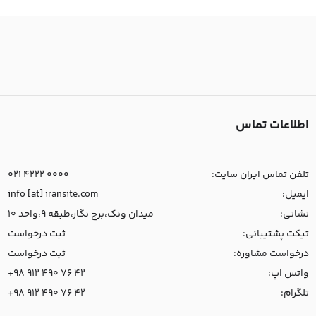
اطلاعات تماس
تلفن تماس ایران سایت:
021 4222 0000
ایمیل:
info [at] iransite.com
نشانی:
میدان ونک،برج نگار،طبقه 9،واحد 10
تیکت پشتیبانی:
ثبت درخواست
درخواست مشاوره:
ثبت درخواست
واتس اپ:
+98 912 490 76 42
تلگرام:
+98 912 490 76 42