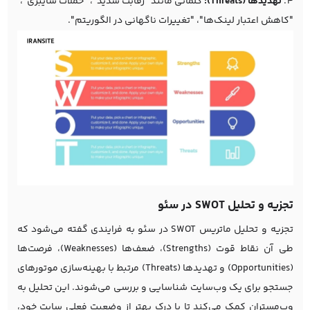
تهدیدها (Threats):
کلماتی مانند "رقابت شدید"، "حملات سایبری"،
"کاهش اعتبار لینک‌ها"، "تغییرات ناگهانی در الگوریتم".
تجزیه و تحلیل SWOT در سئو
تجزیه و تحلیل ماتریس SWOT در سئو به فرایندی گفته می‌شود که
طی آن نقاط قوت (Strengths)، ضعف‌ها (Weaknesses)، فرصت‌ها
(Opportunities) و تهدیدها (Threats) مرتبط با بهینه‌سازی موتورهای
جستجو برای یک وب‌سایت شناسایی و بررسی می‌شوند. این تحلیل به
وب‌مستران کمک می‌کند تا با درک بهتر از وضعیت فعلی سایت خود،