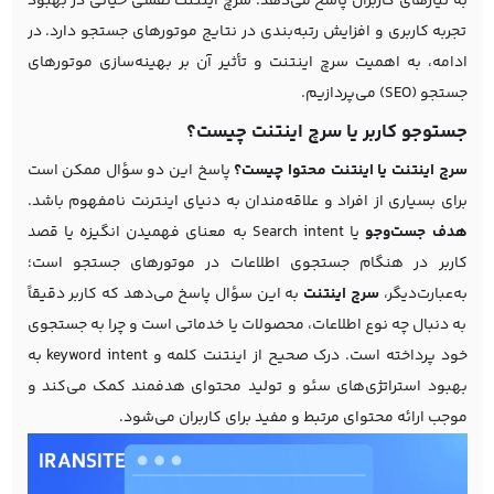
به نیازهای کاربران پاسخ می‌دهد. سرچ اینتنت نقشی حیاتی در بهبود
تجربه کاربری و افزایش رتبه‌بندی در نتایج موتورهای جستجو دارد. در
ادامه، به اهمیت سرچ اینتنت و تأثیر آن بر بهینه‌سازی موتورهای
جستجو (SEO) می‌پردازیم.
جستوجو کاربر یا سرچ اینتنت چیست؟
سرچ اینتنت یا اینتنت محتوا چیست؟
پاسخ این دو سؤال ممکن است
برای بسیاری از افراد و علاقه‌مندان به دنیای اینترنت نامفهوم باشد.
هدف جست‌وجو
یا Search intent به معنای فهمیدن انگیزه یا قصد
کاربر در هنگام جستجوی اطلاعات در موتورهای جستجو است؛
به‌عبارت‌دیگر،
سرچ اینتنت
به این سؤال پاسخ می‌دهد که کاربر دقیقاً
به دنبال چه نوع اطلاعات، محصولات یا خدماتی است و چرا به جستجوی
خود پرداخته است. درک صحیح از اینتنت کلمه و keyword intent به
بهبود استراتژی‌های
سئو
و تولید محتوای هدفمند کمک می‌کند و
موجب ارائه محتوای مرتبط و مفید برای کاربران می‌شود.