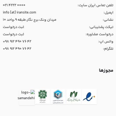
تلفن تماس ایران سایت:
021 4222 0000
ایمیل:
info [at] iransite.com
نشانی:
میدان ونک،برج نگار،طبقه 9،واحد 10
تیکت پشتیبانی:
ثبت درخواست
درخواست مشاوره:
ثبت درخواست
واتس اپ:
+98 912 490 76 42
تلگرام:
+98 912 490 76 42
مجوزها