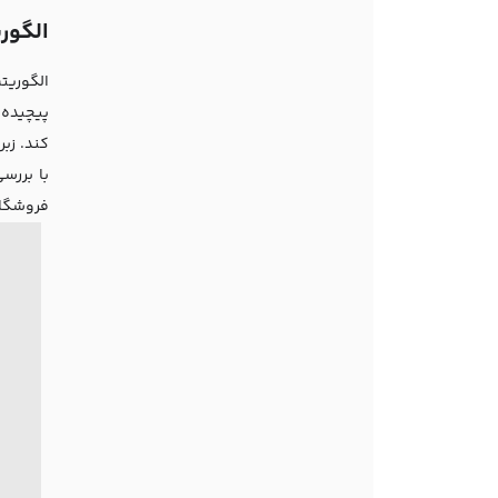
الگور
الگوریت
پیچیده 
کند. زب
با بررس
فروشگاه