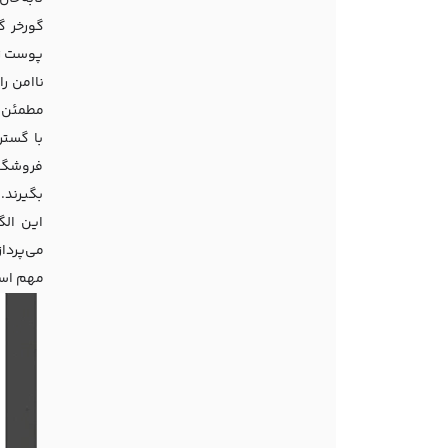
گورخر گ
پوست زب
ناامن ر
مطمئن ب
با گستر
فروشگاه
بگیرند.
این الگ
می‌پردا
مهم اس