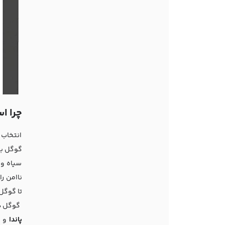
چرا اس
انتخاب 
گوگل با 
سیاه و 
ناامن را
تا گوگل 
گوگل در
پاندا
و
ا