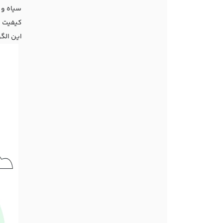
سیاه و س
کیفیت ن
این الگو