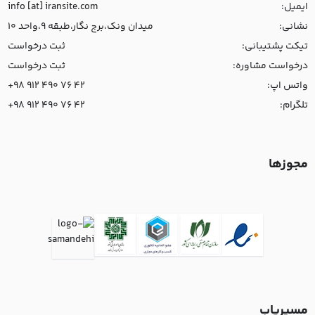
ایمیل:
info [at] iransite.com
نشانی:
میدان ونک،برج نگار،طبقه 9،واحد 10
تیکت پشتیبانی:
ثبت درخواست
درخواست مشاوره:
ثبت درخواست
واتس اپ:
+98 912 490 76 42
تلگرام:
+98 912 490 76 42
مجوزها
مسیریاب