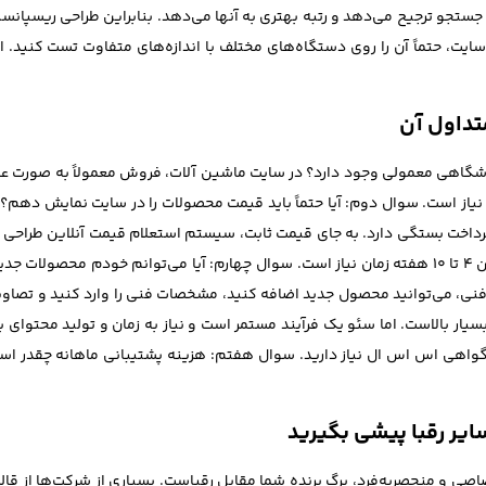
 جستجو ترجیح می‌دهد و رتبه بهتری به آنها می‌دهد. بنابراین طراحی ریسپانسیو
سایت، حتماً آن را روی دستگاه‌های مختلف با اندازه‌های متفاوت تست کنید. ای
تداول آن
گاهی معمولی وجود دارد؟ در سایت ماشین آلات، فروش معمولاً به صورت عمد
از است. سوال دوم: آیا حتماً باید قیمت محصولات را در سایت نمایش دهم؟ د
رداخت بستگی دارد. به جای قیمت ثابت، سیستم استعلام قیمت آنلاین طراحی 
بسته به تعداد محصولات و امکانات درخواستی، معمولاً بین ۴ تا ۱۰ هفته زمان نیاز است. سوال چهارم: آی
ی، می‌توانید محصول جدید اضافه کنید، مشخصات فنی را وارد کنید و تصاویر 
ر بالاست. اما سئو یک فرآیند مستمر است و نیاز به زمان و تولید محتوای ب
 به گواهی اس اس ال نیاز دارید. سوال هفتم: هزینه پشتیبانی ماهانه چقدر است؟
ایر رقبا پیشی بگیرید
صی و منحصربه‌فرد، برگ برنده شما مقابل رقباست. بسیاری از شرکت‌ها از قالب