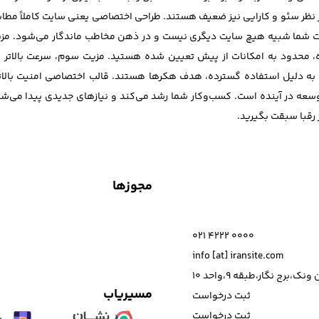
که از نظر سئو و کارایی نیز ضعیف هستند. طراحی اختصاصی یعنی سایت کاملاً مط
شما شبیه هیچ سایت دیگری نیست و در ذهن مخاطب ماندگار می‌شود. مزیت د
اده، محدود به امکانات از پیش تعیین شده هستید. مزیت سوم، سرعت بالاتر 
 به دلیل استفاده گسترده، هدف هکرها هستند. قالب اختصاصی امنیت بالات
عه در آینده است. کسب‌وکار شما رشد می‌کند و نیازهای جدیدی پیدا می‌شود.
رقبا سبقت بگیرید.
مجوزها
021 4222 0000
info [at] iransite.com
نک،برج نگار،طبقه 9،واحد 10
مسیریاب
ثبت درخواست
ثبت درخواست