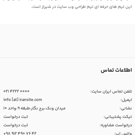
این تیم های حرفه ای تیم طراحی وب سایت در شیراز است.
اطلاعات تماس
تلفن تماس ایران سایت:
021 4222 0000
ایمیل:
info [at] iransite.com
نشانی:
میدان ونک،برج نگار،طبقه 9،واحد 10
تیکت پشتیبانی:
ثبت درخواست
درخواست مشاوره:
ثبت درخواست
واتس اپ:
+98 912 490 76 42