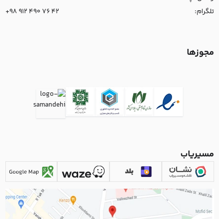
تلگرام:
+98 912 490 76 42
مجوزها
مسیریاب