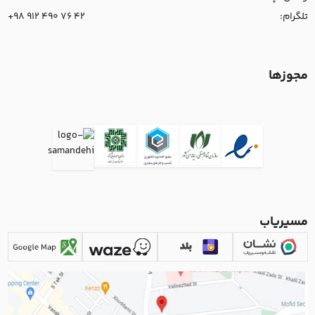
تلگرام:
+98 912 490 76 42
مجوزها
مسیریاب