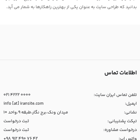
بدانید که طراحی سایت به عنوان یکی از بهترین راهکارها به شمار می آید.
اطلاعات تماس
تلفن تماس ایران سایت:
021 4222 0000
ایمیل:
info [at] iransite.com
نشانی:
میدان ونک،برج نگار،طبقه 9،واحد 10
تیکت پشتیبانی:
ثبت درخواست
درخواست مشاوره:
ثبت درخواست
واتس اپ:
+98 912 490 76 42