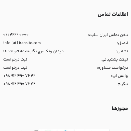
اطلاعات تماس
تلفن تماس ایران سایت:
021 4222 0000
ایمیل:
info [at] iransite.com
نشانی:
میدان ونک،برج نگار،طبقه 9،واحد 10
تیکت پشتیبانی:
ثبت درخواست
درخواست مشاوره:
ثبت درخواست
واتس اپ:
+98 912 490 76 42
تلگرام:
+98 912 490 76 42
مجوزها