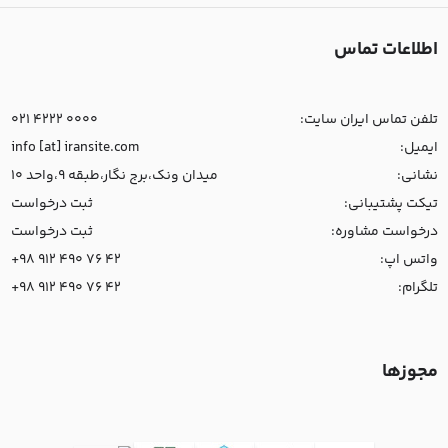
اطلاعات تماس
تلفن تماس ایران سایت:
021 4222 0000
ایمیل:
info [at] iransite.com
نشانی:
میدان ونک،برج نگار،طبقه 9،واحد 10
تیکت پشتیبانی:
ثبت درخواست
درخواست مشاوره:
ثبت درخواست
واتس اپ:
+98 912 490 76 42
تلگرام:
+98 912 490 76 42
مجوزها