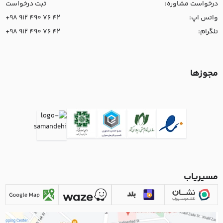
درخواست مشاوره:
ثبت درخواست
واتس اپ:
+98 912 490 76 42
تلگرام:
+98 912 490 76 42
مجوزها
مسیریاب