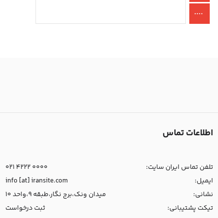
اطلاعات تماس
تلفن تماس ایران سایت:
021 4222 0000
ایمیل:
info [at] iransite.com
نشانی:
میدان ونک،برج نگار،طبقه 9،واحد 10
تیکت پشتیبانی:
ثبت درخواست