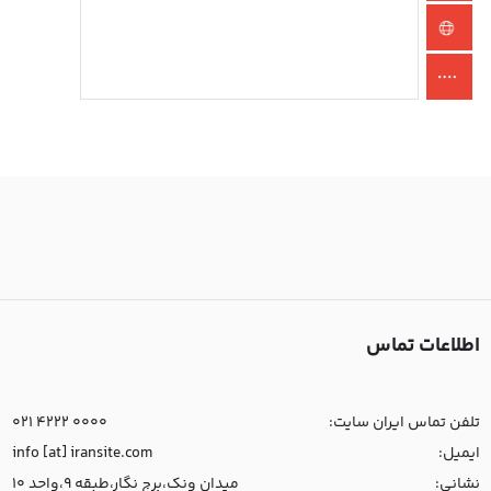
اطلاعات تماس
تلفن تماس ایران سایت:
021 4222 0000
ایمیل:
info [at] iransite.com
نشانی:
میدان ونک،برج نگار،طبقه 9،واحد 10