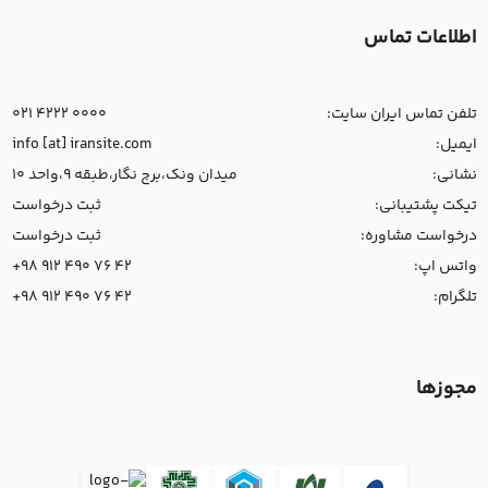
اطلاعات تماس
تلفن تماس ایران سایت:
021 4222 0000
ایمیل:
info [at] iransite.com
نشانی:
میدان ونک،برج نگار،طبقه 9،واحد 10
تیکت پشتیبانی:
ثبت درخواست
درخواست مشاوره:
ثبت درخواست
واتس اپ:
+98 912 490 76 42
تلگرام:
+98 912 490 76 42
مجوزها