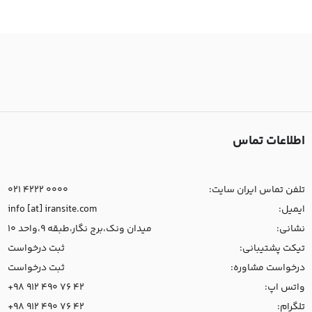
اطلاعات تماس
تلفن تماس ایران سایت:
021 4222 0000
ایمیل:
info [at] iransite.com
نشانی:
میدان ونک،برج نگار،طبقه 9،واحد 10
تیکت پشتیبانی:
ثبت درخواست
درخواست مشاوره:
ثبت درخواست
واتس اپ:
+98 912 490 76 42
تلگرام:
+98 912 490 76 42