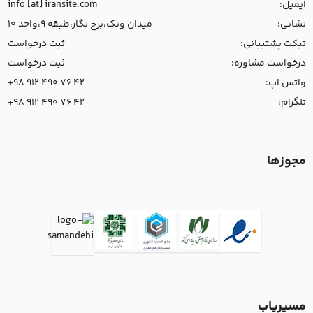
ایمیل:
info [at] iransite.com
نشانی:
میدان ونک،برج نگار،طبقه 9،واحد 10
تیکت پشتیبانی:
ثبت درخواست
درخواست مشاوره:
ثبت درخواست
واتس اپ:
+98 912 490 76 42
تلگرام:
+98 912 490 76 42
مجوزها
مسیریاب