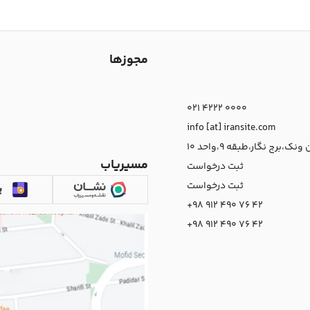
مجوزها
021 4222 0000
info [at] iransite.com
نک،برج نگار،طبقه 9،واحد 10
مسیریاب
ثبت درخواست
ثبت درخواست
+98 912 490 76 42
+98 912 490 76 42