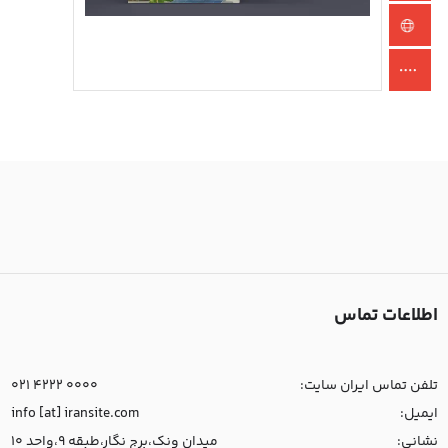
اطلاعات تماس
تلفن تماس ایران سایت:
021 4222 0000
ایمیل:
info [at] iransite.com
نشانی:
میدان ونک،برج نگار،طبقه 9،واحد 10