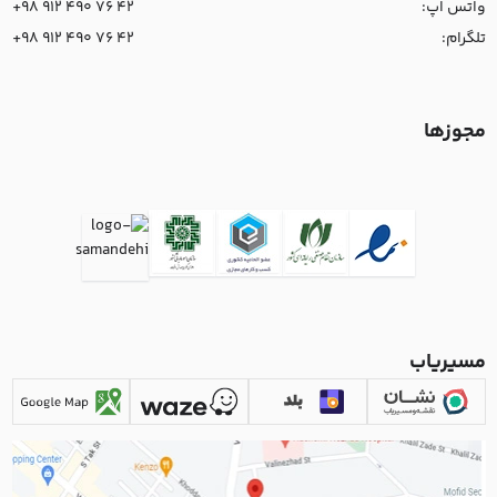
واتس اپ:
+98 912 490 76 42
تلگرام:
+98 912 490 76 42
مجوزها
مسیریاب