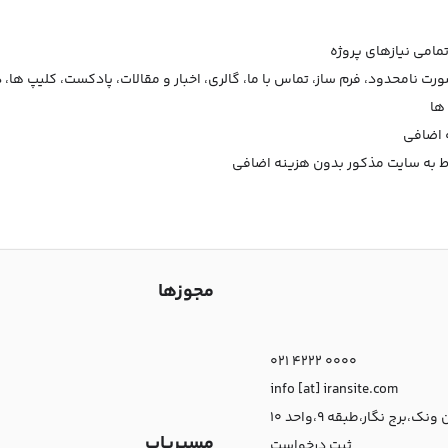
امی نیازهای پروژه
رت نامحدود، فرم ساز، تماس با ما، گالری، اخبار و مقالات، پادکست، کلیپ ها،
ها
ه اضافی
 به سایت مذکور بدون هزینه اضافی
مجوزها
021 4222 0000
info [at] iransite.com
نک،برج نگار،طبقه 9،واحد 10
مسیریاب
ثبت درخواست