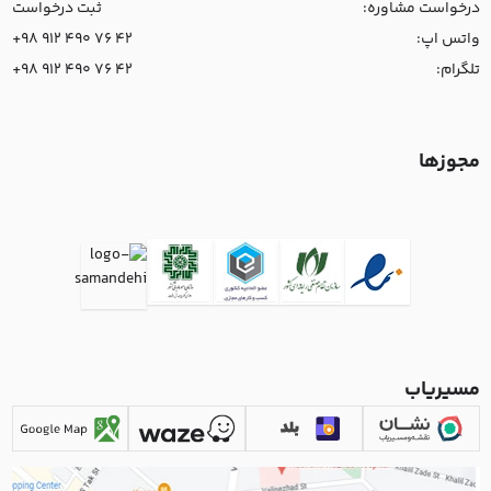
درخواست مشاوره:
ثبت درخواست
واتس اپ:
+98 912 490 76 42
تلگرام:
+98 912 490 76 42
مجوزها
مسیریاب