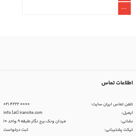
اطلاعات تماس
تلفن تماس ایران سایت:
021 4222 0000
ایمیل:
info [at] iransite.com
نشانی:
میدان ونک،برج نگار،طبقه 9،واحد 10
تیکت پشتیبانی:
ثبت درخواست