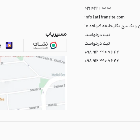
021 4222 0000
info [at] iransite.com
نک،برج نگار،طبقه 9،واحد 10
مسیریاب
ثبت درخواست
ثبت درخواست
+98 912 490 76 42
+98 912 490 76 42