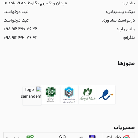
نشانی:
میدان ونک،برج نگار،طبقه 9،واحد 10
تیکت پشتیبانی:
ثبت درخواست
درخواست مشاوره:
ثبت درخواست
واتس اپ:
+98 912 490 76 42
تلگرام:
+98 912 490 76 42
مجوزها
مسیریاب