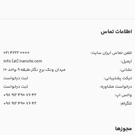
اطلاعات تماس
تلفن تماس ایران سایت:
021 4222 0000
ایمیل:
info [at] iransite.com
نشانی:
میدان ونک،برج نگار،طبقه 9،واحد 10
تیکت پشتیبانی:
ثبت درخواست
درخواست مشاوره:
ثبت درخواست
واتس اپ:
+98 912 490 76 42
تلگرام:
+98 912 490 76 42
مجوزها