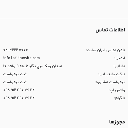
اطلاعات تماس
تلفن تماس ایران سایت:
021 4222 0000
ایمیل:
info [at] iransite.com
نشانی:
میدان ونک،برج نگار،طبقه 9،واحد 10
تیکت پشتیبانی:
ثبت درخواست
درخواست مشاوره:
ثبت درخواست
واتس اپ:
+98 912 490 76 42
تلگرام:
+98 912 490 76 42
مجوزها