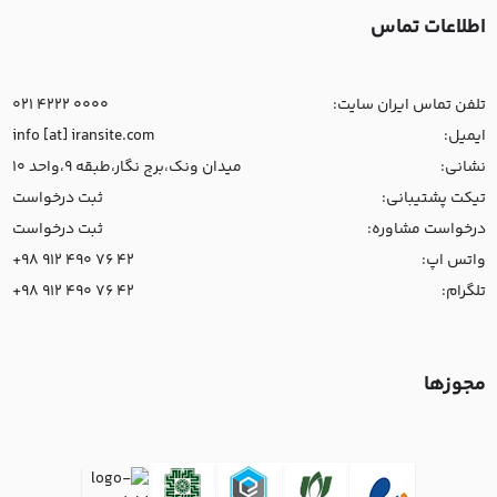
اطلاعات تماس
تلفن تماس ایران سایت:
021 4222 0000
ایمیل:
info [at] iransite.com
نشانی:
میدان ونک،برج نگار،طبقه 9،واحد 10
تیکت پشتیبانی:
ثبت درخواست
درخواست مشاوره:
ثبت درخواست
واتس اپ:
+98 912 490 76 42
تلگرام:
+98 912 490 76 42
مجوزها