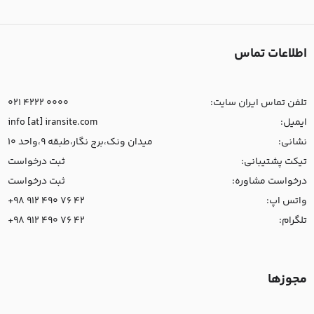
اطلاعات تماس
تلفن تماس ایران سایت:
021 4222 0000
ایمیل:
info [at] iransite.com
نشانی:
میدان ونک،برج نگار،طبقه 9،واحد 10
تیکت پشتیبانی:
ثبت درخواست
درخواست مشاوره:
ثبت درخواست
واتس اپ:
+98 912 490 76 42
تلگرام:
+98 912 490 76 42
مجوزها